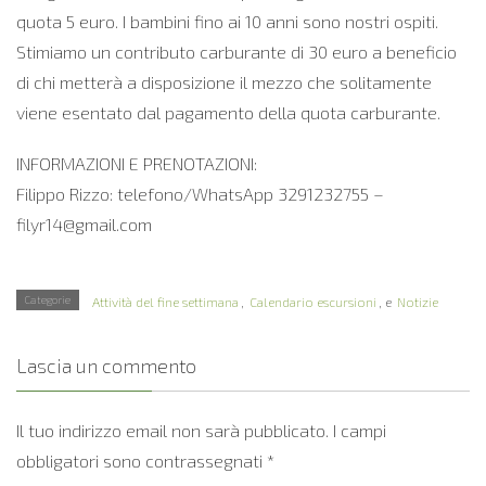
quota 5 euro. I bambini fino ai 10 anni sono nostri ospiti.
Stimiamo un contributo carburante di 30 euro a beneficio
di chi metterà a disposizione il mezzo che solitamente
viene esentato dal pagamento della quota carburante.
INFORMAZIONI E PRENOTAZIONI:
Filippo Rizzo: telefono/WhatsApp 3291232755 –
filyr14@gmail.com
Categorie
Attività del fine settimana
,
Calendario escursioni
, e
Notizie
Lascia un commento
Il tuo indirizzo email non sarà pubblicato.
I campi
obbligatori sono contrassegnati
*