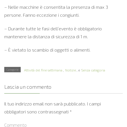
– Nelle macchine è consentita la presenza di max 3
persone. Fanno eccezione i congiunti.
– Durante tutte le fasi dell’evento è obbligatorio
mantenere la distanza di sicurezza di 1 m.
– È vietato lo scambio di oggetti o alimenti.
Categorie
Attività del fine settimana
,
Notizie
, e
Senza categoria
Lascia un commento
Il tuo indirizzo email non sarà pubblicato.
I campi
obbligatori sono contrassegnati
*
Commento