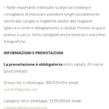
– Note: importante indossare scarpe da trekking e
consigliamo di indossare pantaloni lunghi possibilmente
stretti alle caviglie e magliette adatte alla stagione
(giacca a vento e abbigliamento a cipolla). Portare acqua e
pranzo a sacco. Sono consigliati anche binocoli e macchine
fotografiche.
INFORMAZIONI E PRENOTAZIONI
La prenotazione è obbligatoria
entro sabato 20 marzo
(posti limitati)
Arturo: tel. e whatsapp: 3663124454; email:
vivix945@gmail.com
Calogero: tel e whatsapp: 3331526549: email:
calogero@silenecoop.org