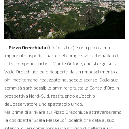
Il
Pizzo Orecchiuta
(662 m s.l.m.) è una piccola ma
imponente asperità, parte del complesso carbonatico di
cui si compone anche il Monte Grifone, che si erge sulla
Valle Orecchiuta ed è ricoperta da un rimboschimento a
pini mediterranei realizzato nel secolo scorso. Dalla sua
sommità sarà possibile ammirare tutta la Conca d’Oro in
prospettiva Nord-Sud, restituendo all’occhio
dell’osservatore uno spettacolo unico.
Ma prima di arrivare sul Pizzo Orecchiuta attraverseremo
la cosiddetta “Scala Massello”, località che cela al suo
interno, quasi come fosse uno scrigno di bellezza, un